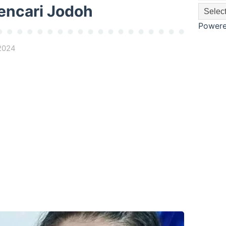
encari Jodoh
Power
2024