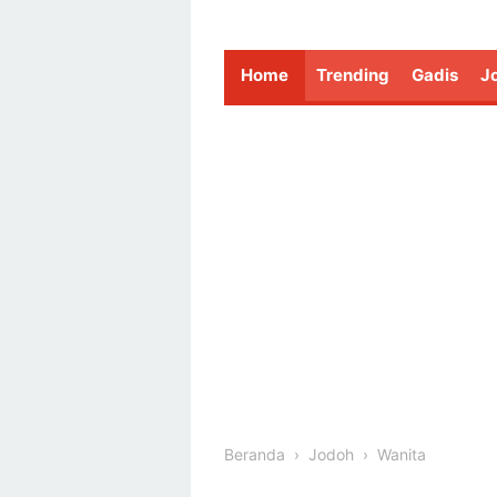
Home
Trending
Gadis
J
Beranda
›
Jodoh
›
Wanita