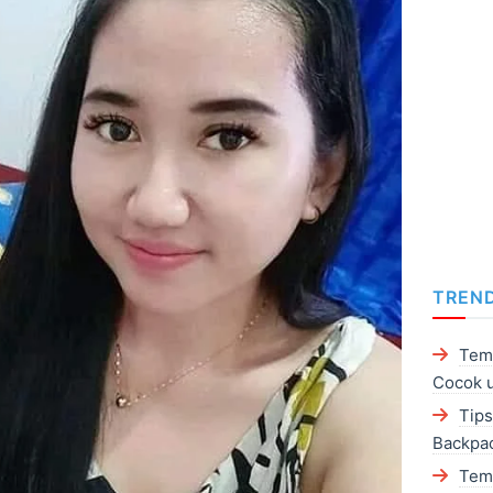
TREND
Temp
Cocok u
Tip
Backpa
Tem