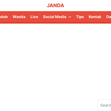
JANDA
odoh
Wanita
Live
Social Media
Tips
Kontak
Da