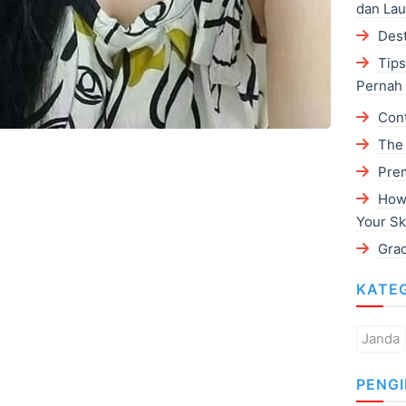
dan Lau
Dest
Tips
Pernah 
Con
The 
Pre
How 
Your Sk
Gra
KATE
Janda
PENG